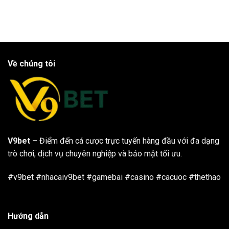
Về chúng tôi
V9bet
– Điểm đến cá cược trực tuyến hàng đầu với đa dạng
trò chơi, dịch vụ chuyên nghiệp và bảo mật tối ưu.
#v9bet #nhacaiv9bet #gamebai #casino #cacuoc #thethao
Hướng dẫn