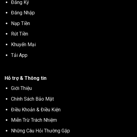
Đăng Ký
Đăng Nhập
Nạp Tiền
Rút Tiền
Khuyến Mại
Tải App
Hỗ trợ & Thông tin
Giới Thiệu
Chính Sách Bảo Mật
Điều Khoản & Điều Kiện
Miễn Trừ Trách Nhiệm
Những Câu Hỏi Thường Gặp