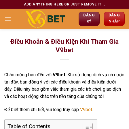
Chuyển
ADD ANYTHING HERE OR JUST REMOVE IT...
đến
ĐĂNG
ĐĂNG
nội
KÝ
NHẬP
dung
Điều Khoản & Điều Kiện Khi Tham Gia
V9bet
Chào mừng bạn đến với
V9bet
. Khi sử dụng dịch vụ cá cược
tại đây, bạn đồng ý với các điều khoản và điều kiện dưới
đây. Điều này bao gồm việc tham gia các trò chơi, giao dịch
và các hoạt động khác trên nền tảng của chúng tôi.
Để biết thêm chi tiết, vui lòng truy cập
V9bet
.
Table of Contents