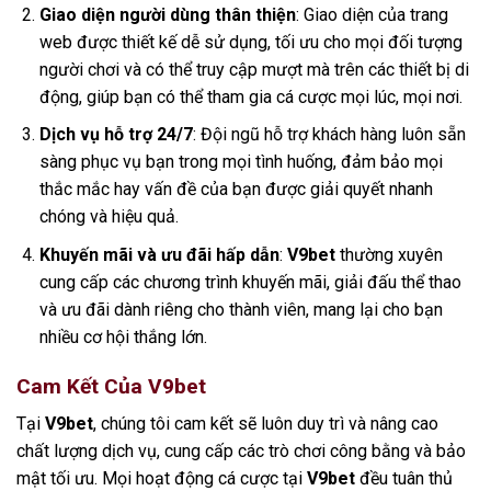
Giao diện người dùng thân thiện
: Giao diện của trang
web được thiết kế dễ sử dụng, tối ưu cho mọi đối tượng
người chơi và có thể truy cập mượt mà trên các thiết bị di
động, giúp bạn có thể tham gia cá cược mọi lúc, mọi nơi.
Dịch vụ hỗ trợ 24/7
: Đội ngũ hỗ trợ khách hàng luôn sẵn
sàng phục vụ bạn trong mọi tình huống, đảm bảo mọi
thắc mắc hay vấn đề của bạn được giải quyết nhanh
chóng và hiệu quả.
Khuyến mãi và ưu đãi hấp dẫn
:
V9bet
thường xuyên
cung cấp các chương trình khuyến mãi, giải đấu thể thao
và ưu đãi dành riêng cho thành viên, mang lại cho bạn
nhiều cơ hội thắng lớn.
Cam Kết Của V9bet
Tại
V9bet
, chúng tôi cam kết sẽ luôn duy trì và nâng cao
chất lượng dịch vụ, cung cấp các trò chơi công bằng và bảo
mật tối ưu. Mọi hoạt động cá cược tại
V9bet
đều tuân thủ