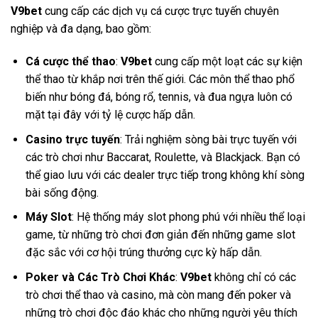
V9bet
cung cấp các dịch vụ cá cược trực tuyến chuyên
nghiệp và đa dạng, bao gồm:
Cá cược thể thao
:
V9bet
cung cấp một loạt các sự kiện
thể thao từ khắp nơi trên thế giới. Các môn thể thao phổ
biến như bóng đá, bóng rổ, tennis, và đua ngựa luôn có
mặt tại đây với tỷ lệ cược hấp dẫn.
Casino trực tuyến
: Trải nghiệm sòng bài trực tuyến với
các trò chơi như Baccarat, Roulette, và Blackjack. Bạn có
thể giao lưu với các dealer trực tiếp trong không khí sòng
bài sống động.
Máy Slot
: Hệ thống máy slot phong phú với nhiều thể loại
game, từ những trò chơi đơn giản đến những game slot
đặc sắc với cơ hội trúng thưởng cực kỳ hấp dẫn.
Poker và Các Trò Chơi Khác
:
V9bet
không chỉ có các
trò chơi thể thao và casino, mà còn mang đến poker và
những trò chơi độc đáo khác cho những người yêu thích