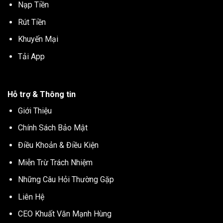
Nạp Tiền
Rút Tiền
Khuyến Mại
Tải App
Hỗ trợ & Thông tin
Giới Thiệu
Chính Sách Bảo Mật
Điều Khoản & Điều Kiện
Miễn Trừ Trách Nhiệm
Những Câu Hỏi Thường Gặp
Liên Hệ
CEO Khuất Văn Mạnh Hùng