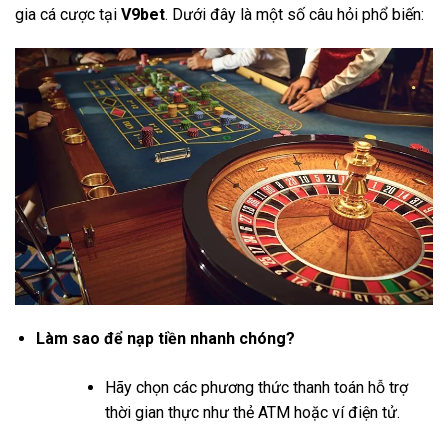
gia cá cược tại
V9bet
. Dưới đây là một số câu hỏi phổ biến:
Làm sao để nạp tiền nhanh chóng?
Hãy chọn các phương thức thanh toán hỗ trợ
thời gian thực như thẻ ATM hoặc ví điện tử.