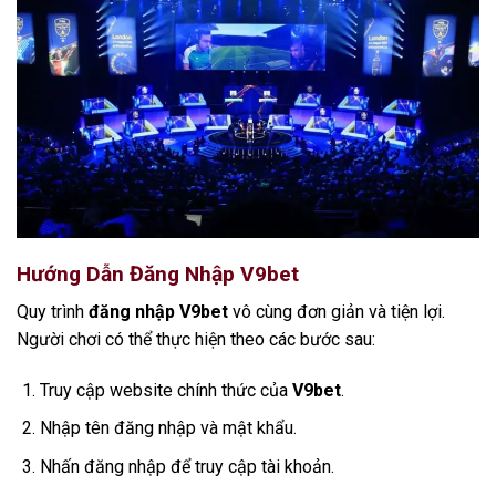
Hướng Dẫn Đăng Nhập V9bet
Quy trình
đăng nhập V9bet
vô cùng đơn giản và tiện lợi.
Người chơi có thể thực hiện theo các bước sau:
Truy cập website chính thức của
V9bet
.
Nhập tên đăng nhập và mật khẩu.
Nhấn đăng nhập để truy cập tài khoản.