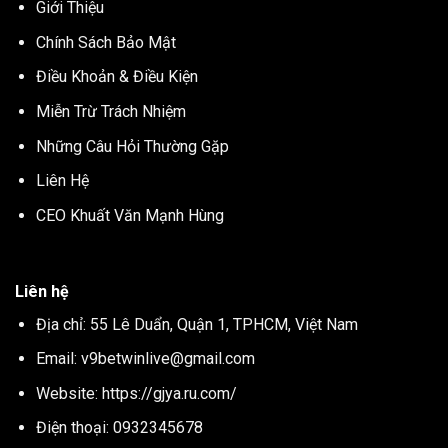
Giới Thiệu
Chính Sách Bảo Mật
Điều Khoản & Điều Kiện
Miễn Trừ Trách Nhiệm
Những Câu Hỏi Thường Gặp
Liên Hệ
CEO Khuất Văn Mạnh Hùng
Liên hệ
Địa chỉ: 55 Lê Duẩn, Quận 1, TPHCM, Việt Nam
Email:
v9betwinlive@gmail.com
Website: https://gjya.ru.com/
Điện thoại: 0932345678