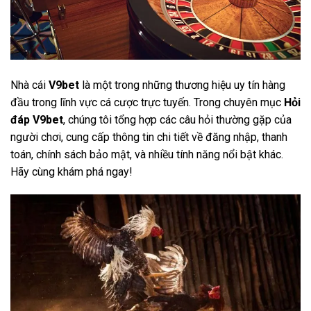
Nhà cái
V9bet
là một trong những thương hiệu uy tín hàng
đầu trong lĩnh vực cá cược trực tuyến. Trong chuyên mục
Hỏi
đáp V9bet
, chúng tôi tổng hợp các câu hỏi thường gặp của
người chơi, cung cấp thông tin chi tiết về đăng nhập, thanh
toán, chính sách bảo mật, và nhiều tính năng nổi bật khác.
Hãy cùng khám phá ngay!