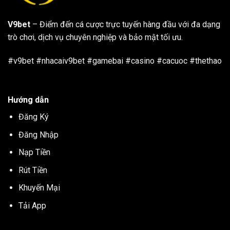
V9bet
– Điểm đến cá cược trực tuyến hàng đầu với đa dạng
trò chơi, dịch vụ chuyên nghiệp và bảo mật tối ưu.
#v9bet #nhacaiv9bet #gamebai #casino #cacuoc #thethao
Hướng dẫn
Đăng Ký
Đăng Nhập
Nạp Tiền
Rút Tiền
Khuyến Mại
Tải App