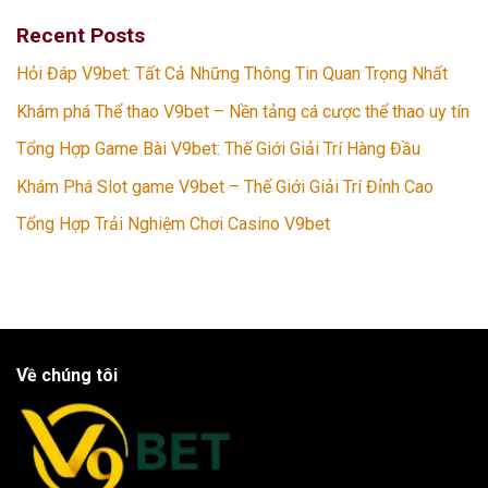
Recent Posts
Hỏi Đáp V9bet: Tất Cả Những Thông Tin Quan Trọng Nhất
Khám phá Thể thao V9bet – Nền tảng cá cược thể thao uy tín
Tổng Hợp Game Bài V9bet: Thế Giới Giải Trí Hàng Đầu
Khám Phá Slot game V9bet – Thế Giới Giải Trí Đỉnh Cao
Tổng Hợp Trải Nghiệm Chơi Casino V9bet
Về chúng tôi