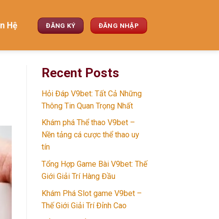
ên Hệ
ĐĂNG KÝ
ĐĂNG NHẬP
Recent Posts
Hỏi Đáp V9bet: Tất Cả Những
Thông Tin Quan Trọng Nhất
Khám phá Thể thao V9bet –
Nền tảng cá cược thể thao uy
tín
Tổng Hợp Game Bài V9bet: Thế
Giới Giải Trí Hàng Đầu
Khám Phá Slot game V9bet –
Thế Giới Giải Trí Đỉnh Cao