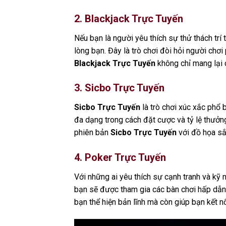
2. Blackjack Trực Tuyến
Nếu bạn là người yêu thích sự thử thách trí 
lòng bạn. Đây là trò chơi đòi hỏi người chơi
Blackjack Trực Tuyến
không chỉ mang lại c
3. Sicbo Trực Tuyến
Sicbo Trực Tuyến
là trò chơi xúc xắc phổ 
đa dạng trong cách đặt cược và tỷ lệ thưởn
phiên bản
Sicbo Trực Tuyến
với đồ họa sắc
4. Poker Trực Tuyến
Với những ai yêu thích sự cạnh tranh và kỹ 
bạn sẽ được tham gia các bàn chơi hấp dẫn
bạn thể hiện bản lĩnh mà còn giúp bạn kết n