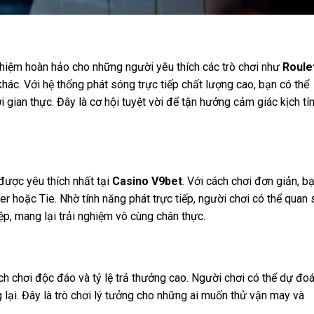
ghiệm hoàn hảo cho những người yêu thích các trò chơi như
Roule
 khác. Với hệ thống phát sóng trực tiếp chất lượng cao, bạn có thể
ời gian thực. Đây là cơ hội tuyệt vời để tận hưởng cảm giác kịch tí
được yêu thích nhất tại
Casino V9bet
. Với cách chơi đơn giản, b
r hoặc Tie. Nhờ tính năng phát trực tiếp, người chơi có thể quan 
ệp, mang lại trải nghiệm vô cùng chân thực.
ch chơi độc đáo và tỷ lệ trả thưởng cao. Người chơi có thể dự đo
ại. Đây là trò chơi lý tưởng cho những ai muốn thử vận may và