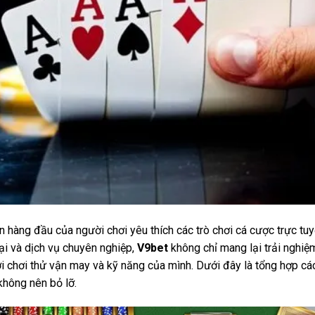
n hàng đầu của người chơi yêu thích các trò chơi cá cược trực tuy
đại và dịch vụ chuyên nghiệp,
V9bet
không chỉ mang lại trải nghiệ
ời chơi thử vận may và kỹ năng của mình. Dưới đây là tổng hợp cá
hông nên bỏ lỡ.