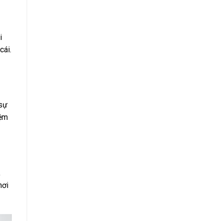
i
cái.
 sự
iệm
,
nơi