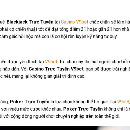
tuệ,
Blackjack Trực Tuyến
tại
Casino V9bet
chắc chắn sẽ làm hà
 phải có chiến thuật tốt để đạt tổng điểm 21 hoặc gần 21 hơn nhà 
ảm giác hồi hộp mà còn là cơ hội rèn luyện kỹ năng tư duy.
biến được yêu thích tại
V9bet
. Trò chơi này thu hút người chơi bởi
g hấp dẫn. Với
Casino Trực Tuyến V9bet
, bạn sẽ được trải ngh
 nét, mang lại không gian giải trí đỉnh cao.
năng,
Poker Trực Tuyến
là lựa chọn không thể bỏ qua. Tại
V9bet
 với nhiều mức cược khác nhau.
Poker Trực Tuyến
không chỉ là 
ối với cộng đồng người chơi chuyên nghiệp trên toàn thế giới.