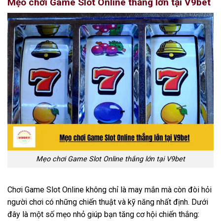
Mẹo chơi Game Slot Online thắng lớn tại V9bet
Mẹo chơi Game Slot Online thắng lớn tại V9bet
Chơi Game Slot Online không chỉ là may mắn mà còn đòi hỏi
người chơi có những chiến thuật và kỹ năng nhất định. Dưới
đây là một số mẹo nhỏ giúp bạn tăng cơ hội chiến thắng: