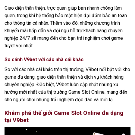
Giao diện thân thiện, trực quan giúp bạn nhanh chóng làm
quen, trong khi hệ thống bảo mật hiện đại đảm bảo an toàn
cho thông tin cá nhân. Thêm vào đó, những chương trình
khuyến mãi hấp dẫn và đội ngũ hỗ trợ khách hàng chuyên
nghiệp 24/7 sẽ mang đến cho bạn trải nghiệm chơi game
tuyệt vời nhất.
So sánh V9bet với các nhà cái khác
So với các nhà cái khác trên thị trường, V9bet nổi bật với kho
game đa dạng, giao diện thân thiện và dịch vụ khách hàng
chuyên nghiệp. Đặc biệt, V9bet luôn cập nhật những xu
hướng mới nhất của thị trường Game Slot Online, mang đến
cho người chơi những trải nghiệm độc đáo và mới lạ.
Khám phá thế giới Game Slot Online đa dạng
tại V9bet