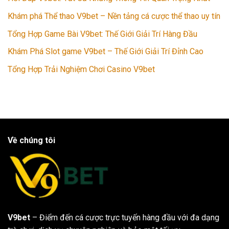
Khám phá Thể thao V9bet – Nền tảng cá cược thể thao uy tín
Tổng Hợp Game Bài V9bet: Thế Giới Giải Trí Hàng Đầu
Khám Phá Slot game V9bet – Thế Giới Giải Trí Đỉnh Cao
Tổng Hợp Trải Nghiệm Chơi Casino V9bet
Về chúng tôi
V9bet
– Điểm đến cá cược trực tuyến hàng đầu với đa dạng