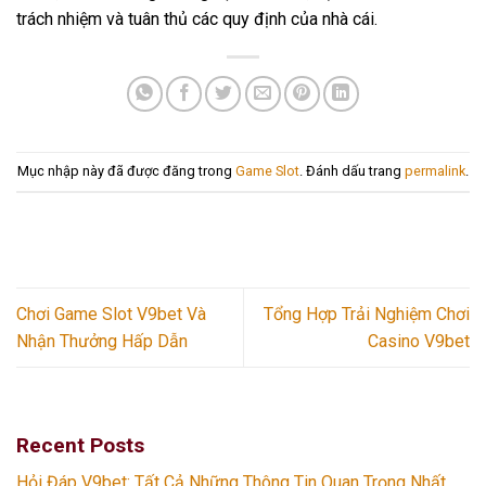
trách nhiệm và tuân thủ các quy định của nhà cái.
Mục nhập này đã được đăng trong
Game Slot
. Đánh dấu trang
permalink
.
Chơi Game Slot V9bet Và
Tổng Hợp Trải Nghiệm Chơi
Nhận Thưởng Hấp Dẫn
Casino V9bet
Recent Posts
Hỏi Đáp V9bet: Tất Cả Những Thông Tin Quan Trọng Nhất