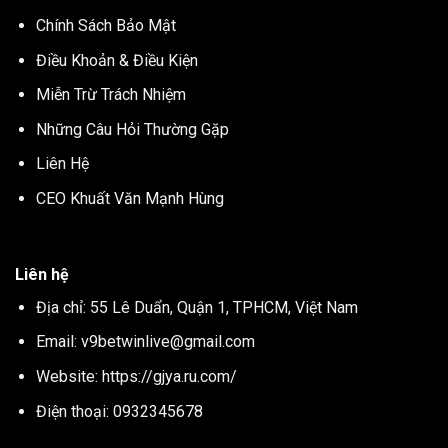
Chính Sách Bảo Mật
Điều Khoản & Điều Kiện
Miễn Trừ Trách Nhiệm
Những Câu Hỏi Thường Gặp
Liên Hệ
CEO Khuất Văn Mạnh Hùng
Liên hệ
Địa chỉ: 55 Lê Duẩn, Quận 1, TPHCM, Việt Nam
Email:
v9betwinlive@gmail.com
Website: https://gjya.ru.com/
Điện thoại: 0932345678