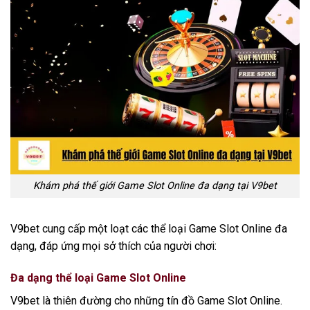
Khám phá thế giới Game Slot Online đa dạng tại V9bet
V9bet cung cấp một loạt các thể loại Game Slot Online đa
dạng, đáp ứng mọi sở thích của người chơi:
Đa dạng thể loại Game Slot Online
V9bet là thiên đường cho những tín đồ Game Slot Online.