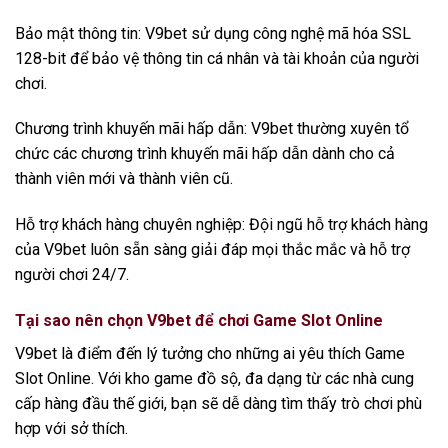
Bảo mật thông tin: V9bet sử dụng công nghệ mã hóa SSL
128-bit để bảo vệ thông tin cá nhân và tài khoản của người
chơi.
Chương trình khuyến mãi hấp dẫn: V9bet thường xuyên tổ
chức các chương trình khuyến mãi hấp dẫn dành cho cả
thành viên mới và thành viên cũ.
Hỗ trợ khách hàng chuyên nghiệp: Đội ngũ hỗ trợ khách hàng
của V9bet luôn sẵn sàng giải đáp mọi thắc mắc và hỗ trợ
người chơi 24/7.
Tại sao nên chọn V9bet để chơi Game Slot Online
V9bet là điểm đến lý tưởng cho những ai yêu thích Game
Slot Online. Với kho game đồ sộ, đa dạng từ các nhà cung
cấp hàng đầu thế giới, bạn sẽ dễ dàng tìm thấy trò chơi phù
hợp với sở thích.