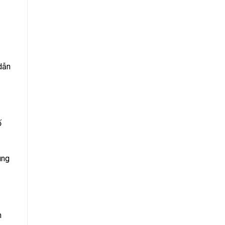
dẫn
ố
úng
n