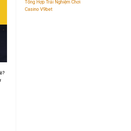
Tổng Hợp Trải Nghiệm Chơi
Casino V9bet
mê?
ơ