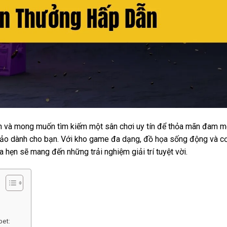
n và mong muốn tìm kiếm một sân chơi uy tín để thỏa mãn đam 
hảo dành cho bạn. Với kho game đa dạng, đồ họa sống động và c
a hẹn sẽ mang đến những trải nghiệm giải trí tuyệt vời.
bet: