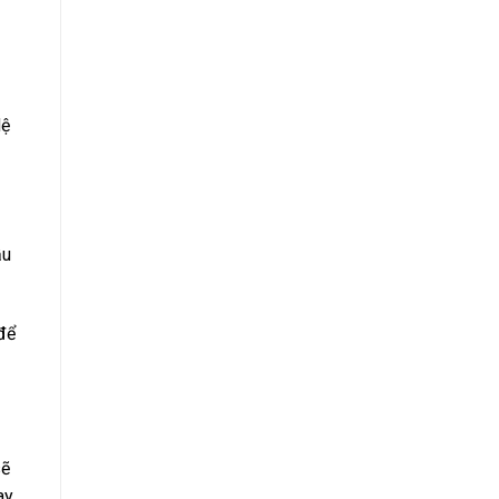
Hệ
ầu
để
sẽ
ay