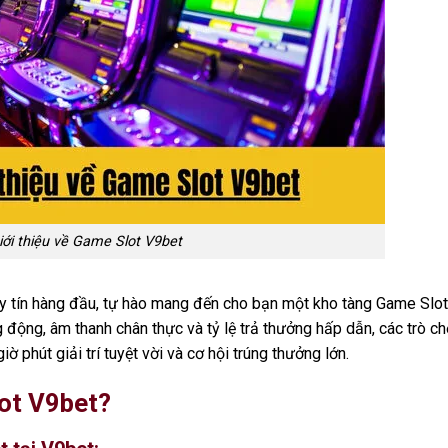
iới thiệu về Game Slot V9bet
uy tín hàng đầu, tự hào mang đến cho bạn một kho tàng Game Slot
động, âm thanh chân thực và tỷ lệ trả thưởng hấp dẫn, các trò ch
 phút giải trí tuyệt vời và cơ hội trúng thưởng lớn.
ot V9bet?