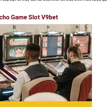
 cho Game Slot V9bet