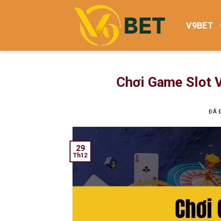
Chuyển
đến
V9BET
nội
dung
Chơi Game Slot 
ĐÃ 
29
Th12